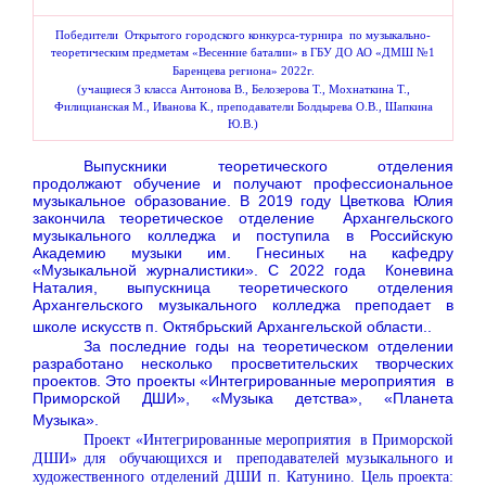
Победители
Открытого городского конкурса-турнира по музыкально-
теоретическим предметам «Весенние баталии» в ГБУ ДО АО «ДМШ №1
Баренцева региона» 2022г.
(учащиеся 3 класса Антонова В., Белозерова Т., Мохнаткина Т.,
Филицианская М., Иванова К., преподаватели Болдырева О.В., Шапкина
Ю.В.)
Выпускники теоретического отделения
продолжают обучение и получают профессиональное
музыкальное образование. В 2019 году Цветкова Юлия
закончила теоретическое отделение Архангельского
музыкального колледжа и поступила в Российскую
Академию музыки им. Гнесиных на кафедру
«Музыкальной журналистики». С 2022 года Коневина
Наталия, выпускница теоретического отделения
Архангельского музыкального колледжа преподает в
школе искусств п. Октябрьский Архангельской области..
За последние годы на теоретическом отделении
разработано несколько просветительских творческих
проектов. Это проекты «Интегрированные мероприятия в
Приморской ДШИ», «Музыка детства», «Планета
Музыка».
Проект «Интегрированные мероприятия в Приморской
ДШИ» для обучающихся и преподавателей музыкального и
художественного отделений ДШИ п. Катунино.
Цель проекта: