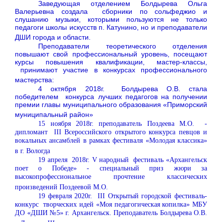
Заведующая отделением Болдырева Ольга
Валерьевна создала сборники по сольфеджио и
слушанию музыки, которыми пользуются не только
педагоги школы искусств п. Катунино, но и преподаватели
ДШИ города и области.
Преподаватели теоретического отделения
повышают свой профессиональный уровень, посещают
курсы повышения квалификации, мастер-классы,
принимают участие в конкурсах профессионального
мастерства:
4 октября 2018г. Болдырева О.В. стала
победителем конкурса лучших педагогов на получении
премии главы муниципального образования «Приморский
муниципальный район»
15 ноября 2018г. преподаватель Поздеева М.О. -
дипломант III Всероссийского открытого конкурса певцов и
вокальных ансамблей в рамках фестиваля «Молодая классика»
в г. Вологда
19 апреля 2018г. V народный фестиваль «Архангельск
поет о Победе» -
специальный приз жюри за
высокопрофессиональное прочтение классических
произведений Поздеевой М.О.
19 февраля 2020г. III Открытый городской фестиваль-
конкурс творческих идей «Моя педагогическая копилка» МБУ
ДО «ДШИ №5» г. Архангельск. Преподаватель Болдырева О.В.