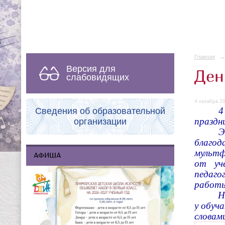
Главная
→
Версия для
Ден
слабовидящих
4 октября 20
4
Сведения об образовательной
праздн
организации
Э
благод
мультф
АФИША
от уч
педаго
работы
Н
у обуч
словам