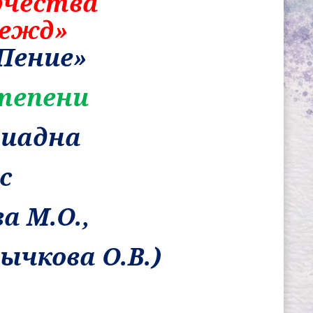
рчества
дежд»
Пение»
тепени
риадна
с
а М.О.,
чкова О.В.)