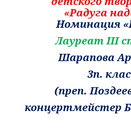
детского тво
«Радуга на
Номинация «
Лауреат
III
с
Шарапова А
3п. клас
(преп. Поздеев
концертмейстер Бы