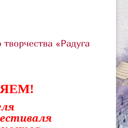
о творчества «Радуга
ЯЕМ!
еля
естиваля