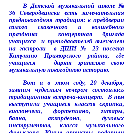
В Детской музыкальной школе №
36 Северодвинска есть замечательная
предновогодняя традиция: в преддверии
самого сказочного и волшебного
праздника
концертная бригада
учащихся
и преподавателей выезжает
на гастроли
в ДШИ № 23 поселка
Катунино Приморского района, где
учащиеся
дарят зрителям свою
музыкальную новогоднюю историю.
Вот и в этом году, 20 декабря,
зимним чудесным вечером состоялась
традиционная встреча-концерт.
В нем
выступили учащиеся классов скрипки,
виолончели, фортепиано, гитары,
баяна, аккордеона, духовых
инструментов, класса музыкального
фольклора.
Юные артисты подарили