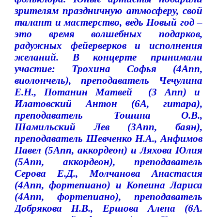
зрителям праздничную атмосферу, свой
талант и мастерство, ведь Новый год –
это время волшебных подарков,
радужных фейерверков и исполнения
желаний. В концерте принимали
участие:
Трохина Софья (4Апп,
виолончель), преподаватель Чечулина
Е.Н., Потанин Матвей
(3 Апп) и
Илатовский Антон (6А, гитара),
преподаватель Тошина О.В.,
Шамильский Лев (3Апп, баян),
преподаватель Шевченко Н.А., Анфимов
Павел (5Апп, аккордеон) и Ляхова Юлия
(5Апп, аккордеон), преподаватель
Серова Е.Д., Молчанова Анастасия
(4Апп, фортепиано) и Копеина Лариса
(4Апп, фортепиано), преподаватель
Добрякова Н.В., Ершова Алена (6А.