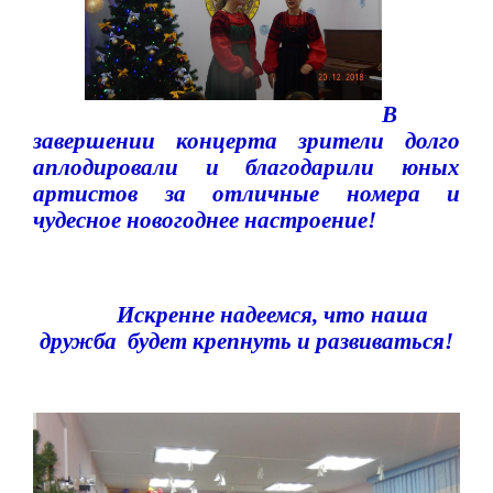
В
завершении концерта зрители долго
аплодировали и благодарили юных
артистов за отличные номера и
чудесное новогоднее настроение!
Искренне надеемся, что наша
дружба
будет крепнуть и развиваться!