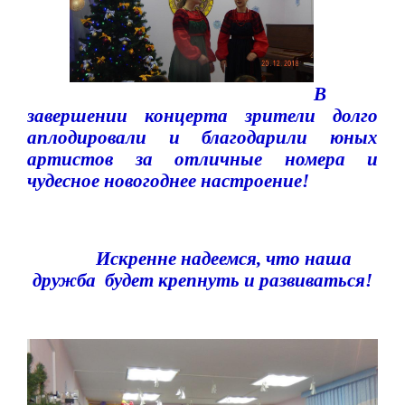
В
завершении концерта зрители долго
аплодировали и благодарили юных
артистов за отличные номера и
чудесное новогоднее настроение!
Искренне надеемся, что наша
дружба
будет крепнуть и развиваться!