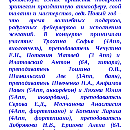
зрителям праздничную атмосферу, свой
талант и мастерство, ведь Новый год –
это время волшебных подарков,
радужных фейерверков и исполнения
желаний. В концерте принимали
участие:
Трохина Софья (4Апп,
виолончель), преподаватель Чечулина
Е.Н., Потанин Матвей
(3 Апп) и
Илатовский Антон (6А, гитара),
преподаватель Тошина О.В.,
Шамильский Лев (3Апп, баян),
преподаватель Шевченко Н.А., Анфимов
Павел (5Апп, аккордеон) и Ляхова Юлия
(5Апп, аккордеон), преподаватель
Серова Е.Д., Молчанова Анастасия
(4Апп, фортепиано) и Копеина Лариса
(4Апп, фортепиано), преподаватель
Добрякова Н.В., Ершова Алена (6А.