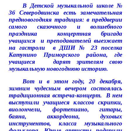
В Детской музыкальной школе №
36 Северодвинска есть замечательная
предновогодняя традиция: в преддверии
самого сказочного и волшебного
праздника
концертная бригада
учащихся
и преподавателей выезжает
на гастроли
в ДШИ № 23 поселка
Катунино Приморского района, где
учащиеся
дарят зрителям свою
музыкальную новогоднюю историю.
Вот и в этом году, 20 декабря,
зимним чудесным вечером состоялась
традиционная встреча-концерт.
В нем
выступили учащиеся классов скрипки,
виолончели, фортепиано, гитары,
баяна, аккордеона, духовых
инструментов, класса музыкального
фольклора.
Юные артисты подарили