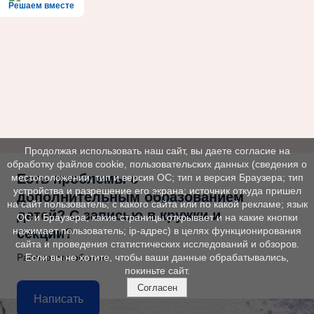
Решаем вместе
Продолжая использовать наш сайт, вы даете согласие на
обработку файлов cookie, пользовательских данных (сведения о
Есть проблемы с
местоположении; тип и версия ОС; тип и версия Браузера; тип
устройства и разрешение его экрана; источник откуда пришел
дополнительным образованием
на сайт пользователь; с какого сайта или по какой рекламе; язык
детей? С записью в кружки и
ОС и Браузера; какие страницы открывает и на какие кнопки
нажимает пользователь; ip-адрес) в целях функционирования
секции?
сайта и проведения статистических исследований и обзоров.
Расскажите об этом
Если вы не хотите, чтобы ваши данные обрабатывались,
покиньте сайт.
Согласен
Написать