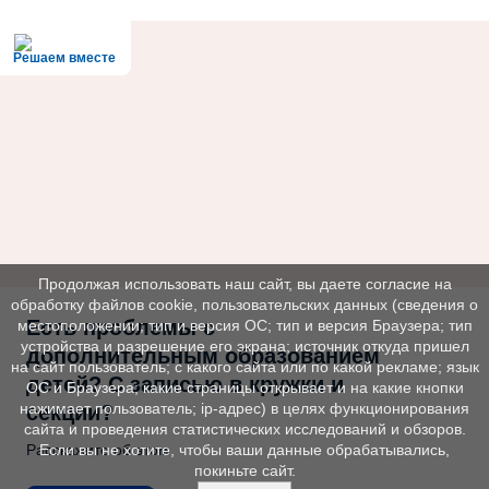
Решаем вместе
Продолжая использовать наш сайт, вы даете согласие на
обработку файлов cookie, пользовательских данных (сведения о
Есть проблемы с
местоположении; тип и версия ОС; тип и версия Браузера; тип
устройства и разрешение его экрана; источник откуда пришел
дополнительным образованием
на сайт пользователь; с какого сайта или по какой рекламе; язык
детей? С записью в кружки и
ОС и Браузера; какие страницы открывает и на какие кнопки
нажимает пользователь; ip-адрес) в целях функционирования
секции?
сайта и проведения статистических исследований и обзоров.
Расскажите об этом
Если вы не хотите, чтобы ваши данные обрабатывались,
покиньте сайт.