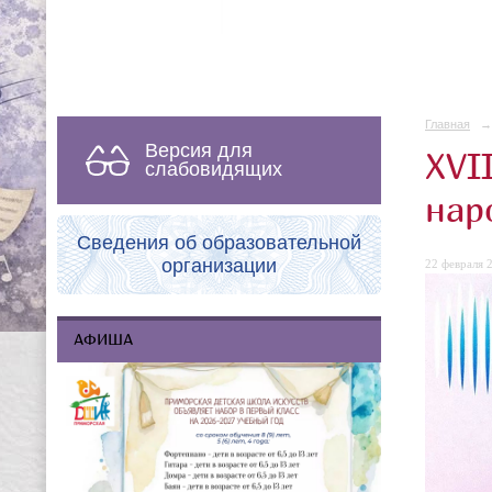
Главная
→
Версия для
XVI
слабовидящих
нар
Сведения об образовательной
организации
22 февраля 2
АФИША