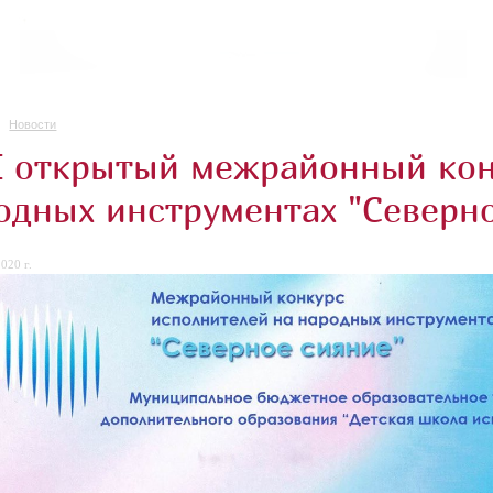
Новости
I открытый межрайонный кон
одных инструментах "Северн
020 г.