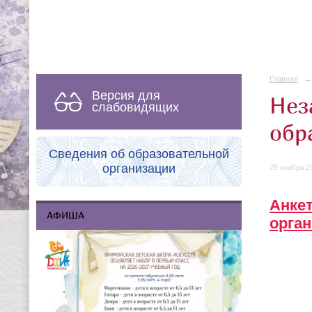
Главная
→
Версия для
Нез
слабовидящих
обр
Сведения об образовательной
организации
29 ноября 20
Анкет
АФИША
орга