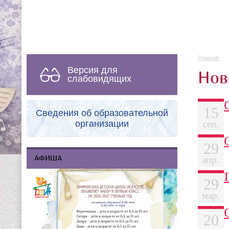
Главная
Версия для
Нов
слабовидящих
15
Сведения об образовательной
организации
сен.
29
АФИША
апр.
29
мар.
20