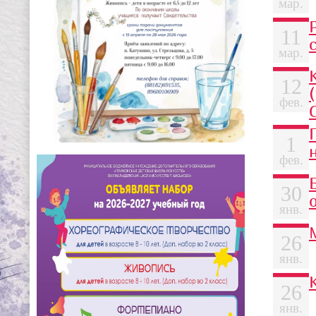
мар.
11
мар.
12
фев.
1
фев.
30
янв.
26
янв.
26
янв.