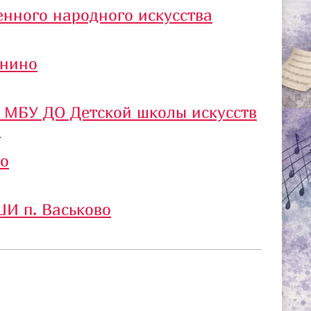
нного народного искусства
унино
 МБУ ДО Детской школы искусств
й
во
ШИ п. Васьково