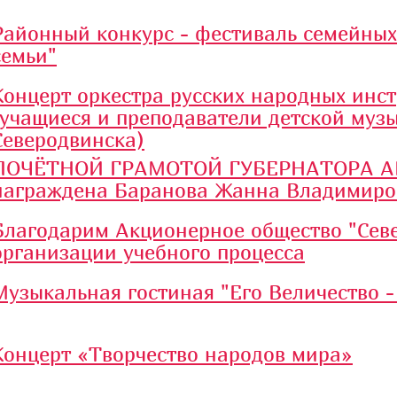
Районный конкурс - фестиваль семейных
семьи"
Концерт оркестра русских народных инс
(учащиеся и преподаватели детской муз
Северодвинска)
ПОЧЁТНОЙ ГРАМОТОЙ ГУБЕРНАТОРА А
награждена Баранова Жанна Владимиро
Благодарим Акционерное общество "Севе
организации учебного процесса
Музыкальная гостиная "Его Величество -
Концерт «Творчество народов мира»