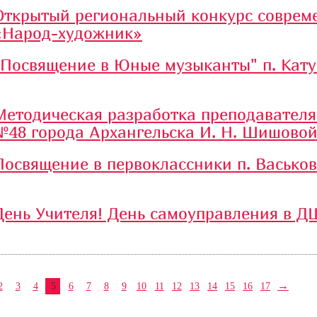
Открытый региональный конкурс совреме
«Народ-художник»
"Посвящение в Юные музыканты" п. Кат
Методическая разработка преподавателя
№48 города Архангельска И. Н. Шишово
Посвящение в первоклассники п. Васько
День Учителя! День самоуправления в Д
→
2
3
4
5
6
7
8
9
10
11
12
13
14
15
16
17