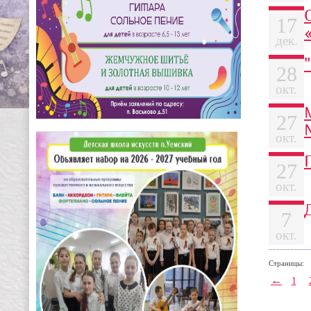
17
дек.
28
окт.
27
окт.
27
окт.
7
окт.
Страницы:
←
1