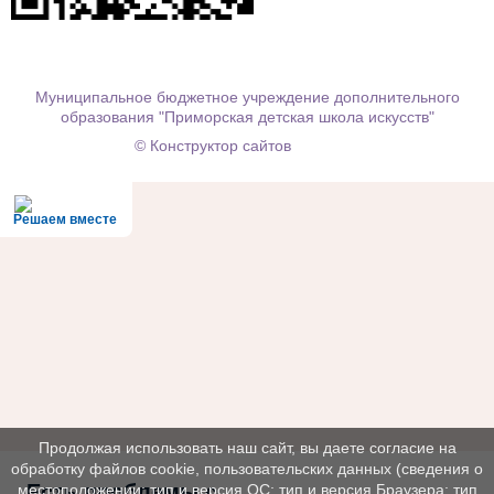
Муниципальное бюджетное учреждение дополнительного
образования "Приморская детская школа искусств"
© Конструктор сайтов
Nubex.ru
Решаем вместе
Продолжая использовать наш сайт, вы даете согласие на
обработку файлов cookie, пользовательских данных (сведения о
Есть проблемы с
местоположении; тип и версия ОС; тип и версия Браузера; тип